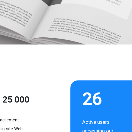
26
e 25 000
acilement
Active users
ain site Web
accessing our