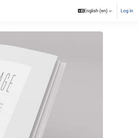
English ‎(en)‎
Log in